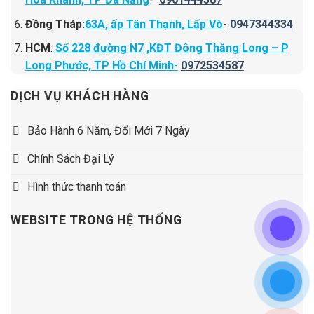
Đồng Tháp:
63A, ấp Tân Thạnh, Lấp Vò
-
0947344334
HCM
:
Số 228 đường N7 ,KĐT Đông Thăng Long – P
Long Phước, TP Hồ Chí Minh
-
0972534587
DỊCH VỤ KHÁCH HÀNG
Bảo Hành 6 Năm, Đổi Mới 7 Ngày
Chính Sách Đại Lý
Hình thức thanh toán
WEBSITE TRONG HỆ THỐNG