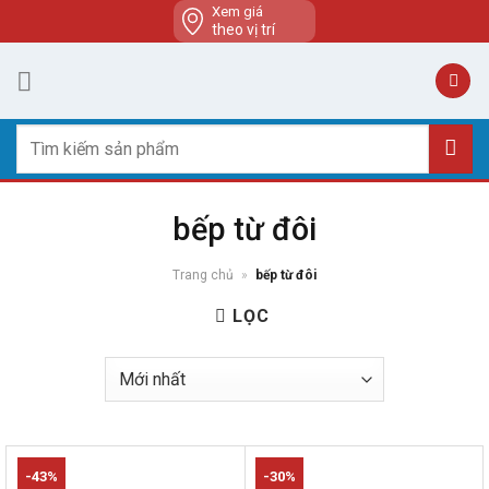
Skip
Xem giá
theo vị trí
to
content
Tìm
kiếm:
bếp từ đôi
Trang chủ
»
bếp từ đôi
LỌC
-43%
-30%