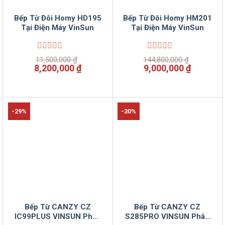
Bếp Từ Đôi Homy HD195
Bếp Từ Đôi Homy HM201
Tại Điện Máy VinSun
Tại Điện Máy VinSun
Được
Được
11,500,000
₫
144,800,000
₫
xếp
xếp
Giá
Giá
Giá
Giá
8,200,000
₫
9,000,000
₫
hạng
hạng
gốc
hiện
gốc
hiện
0
0
là:
tại
là:
tại
5
5
11,500,000 ₫.
là:
144,800,000 ₫.
là:
sao
sao
8,200,000 ₫.
9,000,00
-29%
-30%
Bếp Từ CANZY CZ
Bếp Từ CANZY CZ
IC99PLUS VINSUN Phân
S285PRO VINSUN Phân