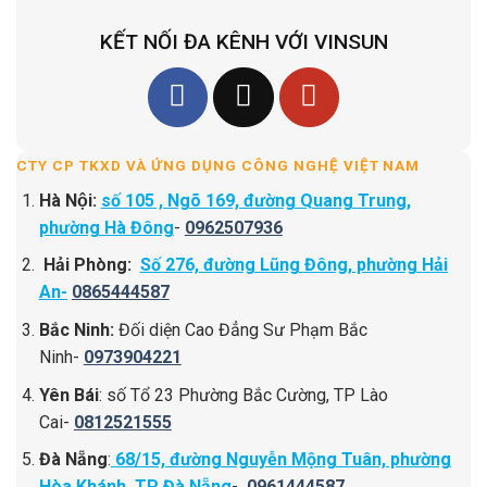
KẾT NỐI ĐA KÊNH VỚI VINSUN
CTY CP TKXD VÀ ỨNG DỤNG CÔNG NGHỆ VIỆT NAM
Hà Nội:
số 105 , Ngõ 169, đường Quang Trung,
phường Hà Đông
-
0962507936
Hải Phòng:
Số 276, đường Lũng Đông, phường Hải
An-
0865444587
Bắc Ninh:
Đối diện Cao Đẳng Sư Phạm Bắc
Ninh-
0973904221
Yên Bái
: số Tổ 23 Phường Bắc Cường, TP Lào
Cai-
0812521555
Đà Nẵng
:
68/15, đường Nguyễn Mộng Tuân, phường
Hòa Khánh, TP Đà Nẵng
-
0961444587