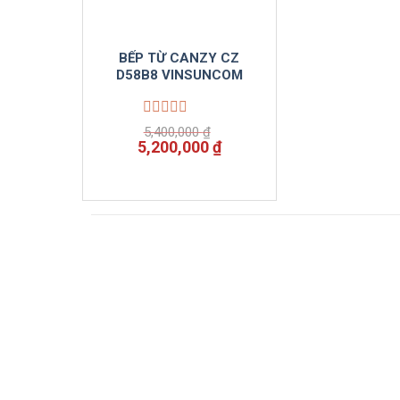
BẾP TỪ CANZY CZ
D58B8 VINSUNCOM
Được
5,400,000
₫
xếp
Giá
Giá
5,200,000
₫
hạng
gốc
hiện
0
là:
tại
5
5,400,000 ₫.
là:
sao
5,200,000 ₫.