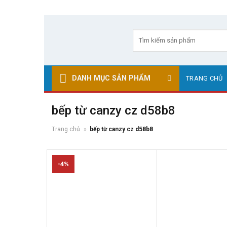
Skip
to
Tìm
kiếm:
content
DANH MỤC SẢN PHẨM
TRANG CHỦ
bếp từ canzy cz d58b8
Trang chủ
»
bếp từ canzy cz d58b8
-4%