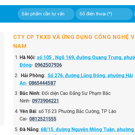
CTY CP TKXD VÀ ỨNG DỤNG CÔNG NGHỆ V
NAM
Hà Nội:
số 105 , Ngõ 169, đường Quang Trung, phư
Đông
-
0962507936
Hải Phòng:
Số 276, đường Lũng Đông, phường Hải
An-
0865444587
Bắc Ninh:
Đối diện Cao Đẳng Sư Phạm Bắc
Ninh-
0973904221
Yên Bái
: số Tổ 23 Phường Bắc Cường, TP Lào
Cai-
0812521555
Đà Nẵng
:
68/15, đường Nguyễn Mộng Tuân, phường