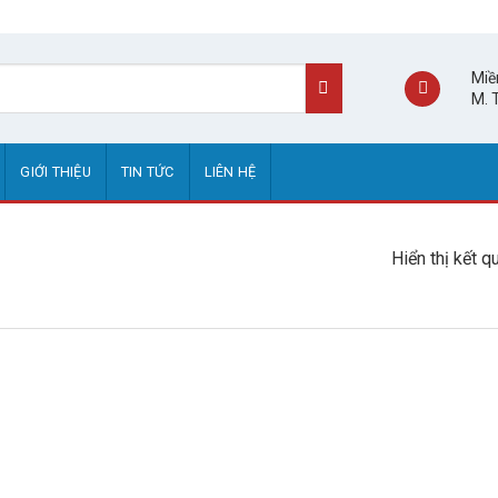
Miề
M. 
GIỚI THIỆU
TIN TỨC
LIÊN HỆ
Hiển thị kết q