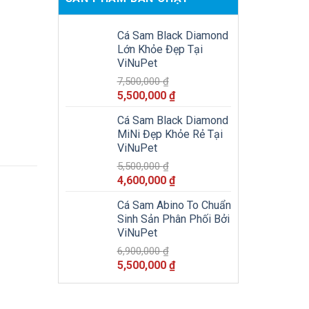
Cá Sam Black Diamond
Lớn Khỏe Đẹp Tại
ViNuPet
7,500,000
₫
Giá
Giá
5,500,000
₫
gốc
hiện
Cá Sam Black Diamond
là:
tại
MiNi Đẹp Khỏe Rẻ Tại
7,500,000 ₫.
là:
ViNuPet
5,500,000 ₫.
5,500,000
₫
Giá
Giá
4,600,000
₫
gốc
hiện
Cá Sam Abino To Chuẩn
là:
tại
Sinh Sản Phân Phối Bởi
5,500,000 ₫.
là:
ViNuPet
4,600,000 ₫.
6,900,000
₫
Giá
Giá
5,500,000
₫
gốc
hiện
là:
tại
6,900,000 ₫.
là: