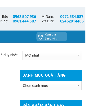
0962.507.936
0972.534.587
n Bắc:
M. Nam:
0961.444.587
02462914466
Trung:
Với Đ.Lý:
Xem giá
theo vị trí
uả duy nhất
DANH MỤC QUÀ TẶNG
SẢN PHẨM BÁN CHẠY