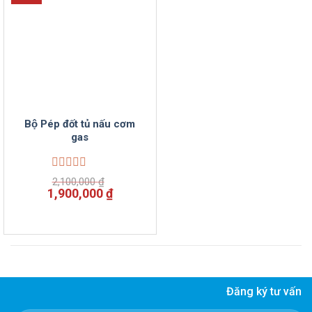
Bộ Pép đốt tủ nấu cơm
gas
Được
2,100,000
₫
xếp
Giá
Giá
1,900,000
₫
hạng
gốc
hiện
0
là:
tại
5
2,100,000 ₫.
là:
sao
1,900,000 ₫.
Đăng ký tư vấn