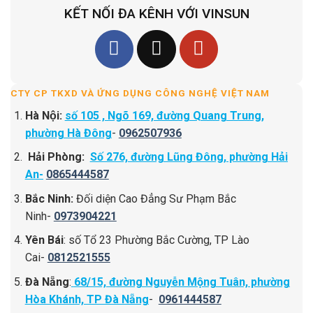
KẾT NỐI ĐA KÊNH VỚI VINSUN
CTY CP TKXD VÀ ỨNG DỤNG CÔNG NGHỆ VIỆT NAM
Hà Nội:
số 105 , Ngõ 169, đường Quang Trung,
phường Hà Đông
-
0962507936
Hải Phòng:
Số 276, đường Lũng Đông, phường Hải
An-
0865444587
Bắc Ninh:
Đối diện Cao Đẳng Sư Phạm Bắc
Ninh-
0973904221
Yên Bái
: số Tổ 23 Phường Bắc Cường, TP Lào
Cai-
0812521555
Đà Nẵng
:
68/15, đường Nguyễn Mộng Tuân, phường
Hòa Khánh, TP Đà Nẵng
-
0961444587