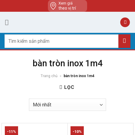
Skip
Xem giá
theo vị trí
to
content
Tìm
kiếm:
bàn tròn inox 1m4
Trang chủ
»
bàn tròn inox 1m4
LỌC
-11%
-10%