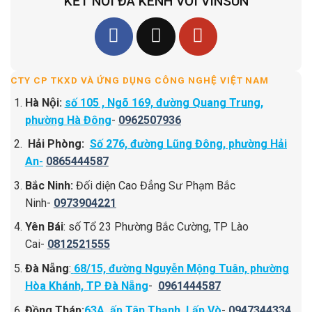
KẾT NỐI ĐA KÊNH VỚI VINSUN
CTY CP TKXD VÀ ỨNG DỤNG CÔNG NGHỆ VIỆT NAM
Hà Nội:
số 105 , Ngõ 169, đường Quang Trung,
phường Hà Đông
-
0962507936
Hải Phòng:
Số 276, đường Lũng Đông, phường Hải
An-
0865444587
Bắc Ninh:
Đối diện Cao Đẳng Sư Phạm Bắc
Ninh-
0973904221
Yên Bái
: số Tổ 23 Phường Bắc Cường, TP Lào
Cai-
0812521555
Đà Nẵng
:
68/15, đường Nguyễn Mộng Tuân, phường
Hòa Khánh, TP Đà Nẵng
-
0961444587
Đồng Tháp:
63A, ấp Tân Thạnh, Lấp Vò
-
0947344334