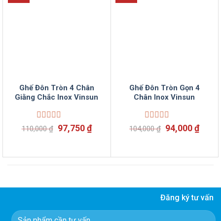
Ghế Đôn Tròn 4 Chân
Ghế Đôn Tròn Gọn 4
Giằng Chắc Inox Vinsun
Chân Inox Vinsun
Được
Giá
Giá
Được
Giá
Giá
97,750
₫
94,000
₫
110,000
₫
104,000
₫
xếp
xếp
gốc
hiện
gốc
hiện
hạng
hạng
là:
tại
là:
tại
0
0
110,000 ₫.
là:
104,000 ₫.
là:
5
5
97,750 ₫.
94,00
sao
sao
Đăng ký tư vấn